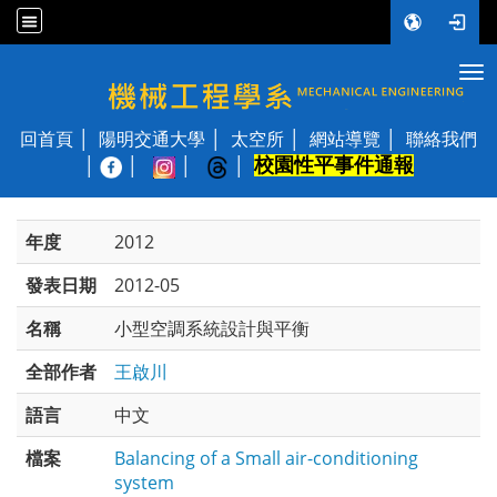
Tog
國立陽明交通大學 機械工程學系
回首頁
陽明交通大學
太空所
網站導覽
聯絡我們
校園性平事件通報
│
年度
2012
發表日期
2012-05
名稱
小型空調系統設計與平衡
全部作者
王啟川
語言
中文
檔案
Balancing of a Small air-conditioning
system