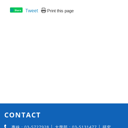
Tweet
Print this page
Share
CONTACT
專線：03-5727928 │ 大學部：03-5131477 │ 研究