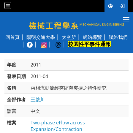
Tog
國立陽明交通大學 機械工程學系
回首頁
陽明交通大學
太空所
網站導覽
聯絡我們
校園性平事件通報
│
年度
2011
發表日期
2011-04
名稱
兩相流動流經突縮與突擴之特性研究
全部作者
王啟川
語言
中文
檔案
Two-phase eFlow across
Expansion/Contraction