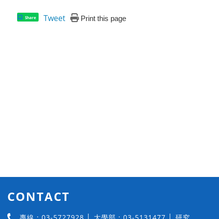
Tweet
Print this page
Share
CONTACT
專線：03-5727928 │ 大學部：03-5131477 │ 研究