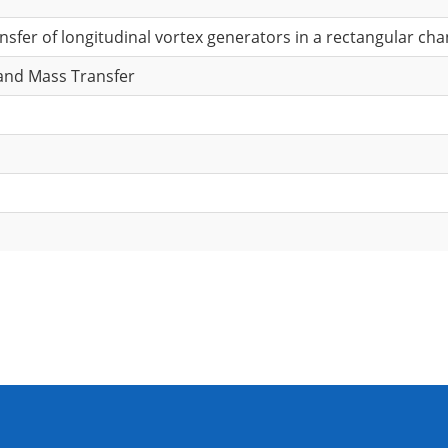
sfer of longitudinal vortex generators in a rectangular cha
 and Mass Transfer