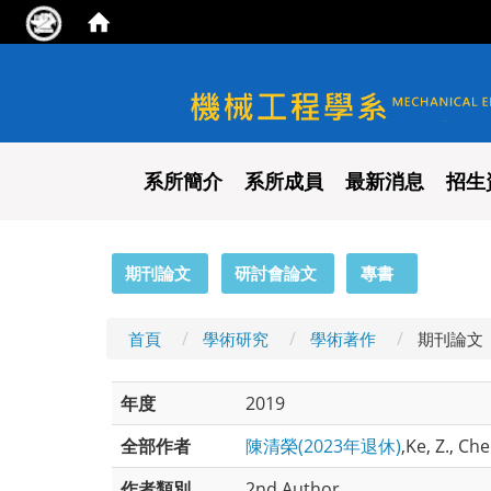
國立陽明交通大學 機械工程
系所簡介
系所成員
最新消息
招生
:::
期刊論文
研討會論文
專書
首頁
學術研究
學術著作
期刊論文
年度
2019
全部作者
陳清榮(2023年退休)
,Ke, Z., Che
作者類別
2nd Author