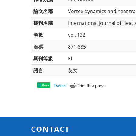
論文名稱
Vortex dynamics and heat tran
期刊名稱
International Journal of Heat
卷數
vol. 132
頁碼
871-885
期刊等級
EI
語言
英文
Tweet
Print this page
Share
CONTACT