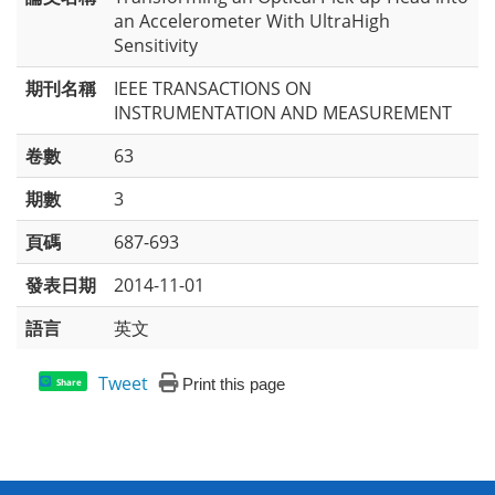
an Accelerometer With UltraHigh
Sensitivity
期刊名稱
IEEE TRANSACTIONS ON
INSTRUMENTATION AND MEASUREMENT
卷數
63
期數
3
頁碼
687-693
發表日期
2014-11-01
語言
英文
Tweet
Print this page
Share