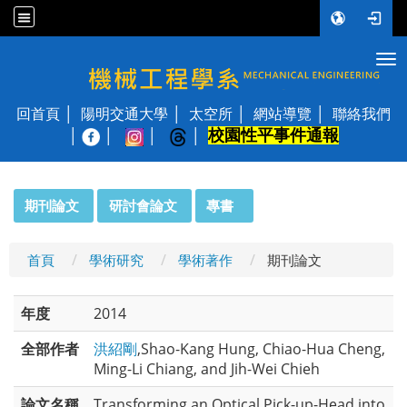
Tog
國立陽明交通大學 機械工程學系
回首頁
陽明交通大學
太空所
網站導覽
聯絡我們
校園性平事件通報
│
:::
期刊論文
研討會論文
專書
首頁
學術研究
學術著作
期刊論文
年度
2014
全部作者
洪紹剛
,Shao-Kang Hung, Chiao-Hua Cheng,
Ming-Li Chiang, and Jih-Wei Chieh
論文名稱
Transforming an Optical Pick-up-Head into