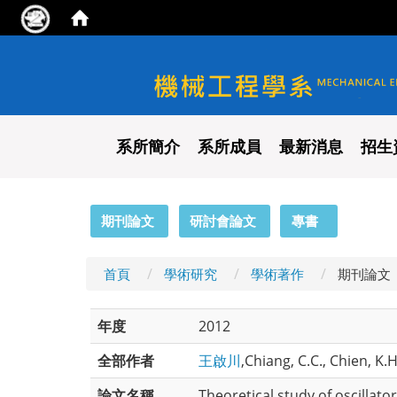
國立陽明交通大學 機械工程
系所簡介
系所成員
最新消息
招生
:::
期刊論文
研討會論文
專書
首頁
學術研究
學術著作
期刊論文
年度
2012
全部作者
王啟川
,Chiang, C.C., Chien, K.
論文名稱
Theoretical study of oscillat