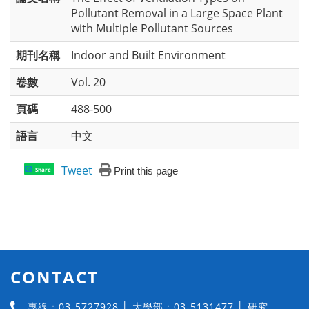
Pollutant Removal in a Large Space Plant
with Multiple Pollutant Sources
期刊名稱
Indoor and Built Environment
卷數
Vol. 20
頁碼
488-500
語言
中文
Tweet
Print this page
Share
CONTACT
專線：03-5727928 │ 大學部：03-5131477 │ 研究