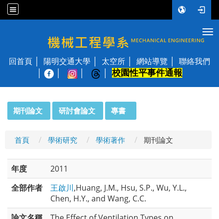
Tog
國立陽明交通大學 機械工程學系
回首頁
陽明交通大學
太空所
網站導覽
聯絡我們
校園性平事件通報
│
:::
期刊論文
研討會論文
專書
首頁
學術研究
學術著作
期刊論文
年度
2011
全部作者
王啟川
,Huang, J.M., Hsu, S.P., Wu, Y.L.,
Chen, H.Y., and Wang, C.C.
論文名稱
The Effect of Ventilation Types on