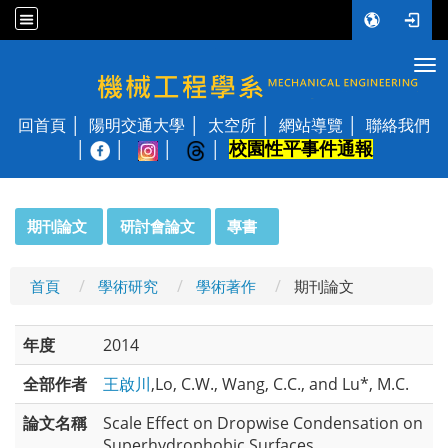
Tog
國立陽明交通大學 機械工程學系
回首頁
陽明交通大學
太空所
網站導覽
聯絡我們
校園性平事件通報
│
:::
期刊論文
研討會論文
專書
首頁
學術研究
學術著作
期刊論文
年度
2014
全部作者
王啟川
,Lo, C.W., Wang, C.C., and Lu*, M.C.
論文名稱
Scale Effect on Dropwise Condensation on
Superhydrophobic Surfaces