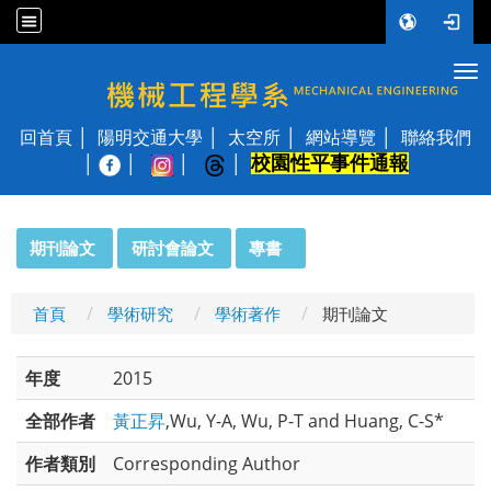
Tog
國立陽明交通大學 機械工程學系
回首頁
陽明交通大學
太空所
網站導覽
聯絡我們
校園性平事件通報
│
:::
期刊論文
研討會論文
專書
首頁
學術研究
學術著作
期刊論文
年度
2015
全部作者
黃正昇
,Wu, Y-A, Wu, P-T and Huang, C-S*
作者類別
Corresponding Author