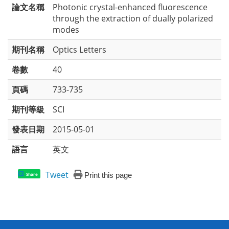
論文名稱
Photonic crystal-enhanced fluorescence
through the extraction of dually polarized
modes
期刊名稱
Optics Letters
卷數
40
頁碼
733-735
期刊等級
SCI
發表日期
2015-05-01
語言
英文
Tweet
Print this page
Share