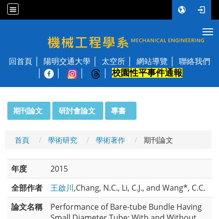
Tog
國立陽明交通大學 機械工程學系
回首頁
陽明交通大學
太空所
網站導覽
聯絡我們
校園性平事件通報
│
:::
期刊論文
研討會論文
專書
首頁
學術研究
學術著作
期刊論文
年度
2015
全部作者
王啟川
,Chang, N.C., Li, C.J., and Wang*, C.C.
論文名稱
Performance of Bare-tube Bundle Having
Small Diameter Tube: With and Without