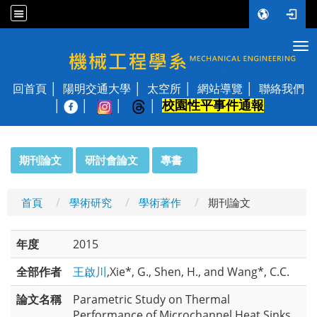
Tog
國立陽明交通大學 機械工程學系
回首頁
陽明交通大學
太空所
網站導覽
聯絡我們
校園性平事件通報
│
:::
期刊論文
研討會論文
專書
首頁
學術研究
學術著作
期刊論文
年度
2015
全部作者
王啟川
,Xie*, G., Shen, H., and Wang*, C.C.
論文名稱
Parametric Study on Thermal
Performance of Microchannel Heat Sinks