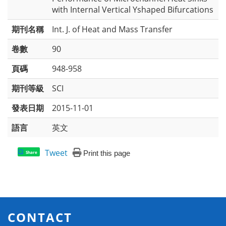
with Internal Vertical Yshaped Bifurcations
期刊名稱
Int. J. of Heat and Mass Transfer
卷數
90
頁碼
948-958
期刊等級
SCI
發表日期
2015-11-01
語言
英文
Tweet
Print this page
Share
CONTACT