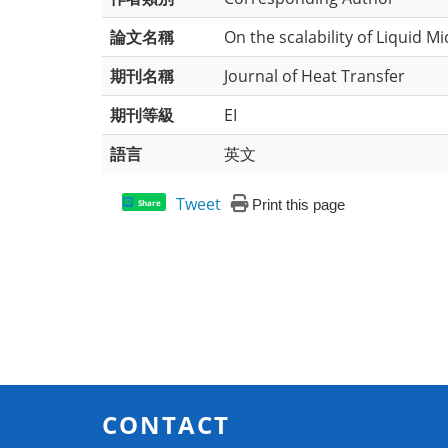
論文名稱
On the scalability of Liquid 
期刊名稱
Journal of Heat Transfer
期刊等級
EI
語言
英文
Tweet
Print this page
Share
CONTACT