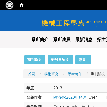
國立陽明交通大學 機械工程
系所簡介
系所成員
最新消息
招生
:::
期刊論文
研討會論文
專書
首頁
學術研究
學術著作
期刊論文
年度
2013
全部作者
陳清榮(2023年退休)
,Chen, H. H
作者類別
Corresponding Author