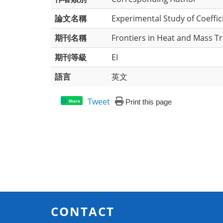
論文名稱
Experimental Study of Coeffic
期刊名稱
Frontiers in Heat and Mass T
期刊等級
EI
語言
英文
Tweet
Print this page
Share
CONTACT