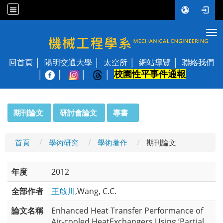
Tog
國立陽明交通大學 機械工程學系
回首頁
陽明交通大學
太空所
網站導覽
聯絡我們
校園性平事件通報
│
:::
期刊論文
研討會論文
專書
首頁
學術研究
學術著作
期刊論文
年度
2012
全部作者
王啟川
,Wang, C.C.
論文名稱
Enhanced Heat Transfer Performance of
Air-cooled HeatExchangers Using ’Partial