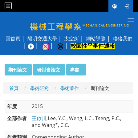
Tog
國立陽明交通大學 機械工程學系
回首頁
陽明交通大學
太空所
網站導覽
聯絡我們
校園性平事件通報
│
:::
期刊論文
研討會論文
專書
首頁
學術研究
學術著作
期刊論文
年度
2015
全部作者
王啟川
,Lee, Y.C., Weng, L.C., Tseng, P.C.,
and Wang*, C.C.
作者類別
Corresponding Author