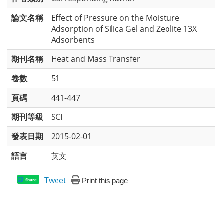
論文名稱
Effect of Pressure on the Moisture
Adsorption of Silica Gel and Zeolite 13X
Adsorbents
期刊名稱
Heat and Mass Transfer
卷數
51
頁碼
441-447
期刊等級
SCI
發表日期
2015-02-01
語言
英文
Tweet
Print this page
Share