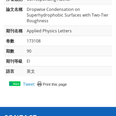
論文名稱
Dropwise Condensation on
Superhydrophobic Surfaces with Two-Tier
Roughness
期刊名稱
Applied Physics Letters
卷數
173108
期數
90
期刊等級
EI
語言
英文
Tweet
Print this page
Share