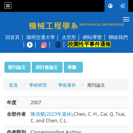
Tog
國立陽明交通大學 機械工程學系
回首頁
陽明交通大學
太空所
網站導覽
聯絡我們
校園性平事件通報
│
:::
期刊論文
研討會論文
專書
首頁
學術研究
學術著作
期刊論文
年度
2007
全部作者
陳清榮(2023年退休)
,Chen, C. H., Cai, Q. Tsai,
C. and Chen, C.L.
作者類別
Corresponding Author