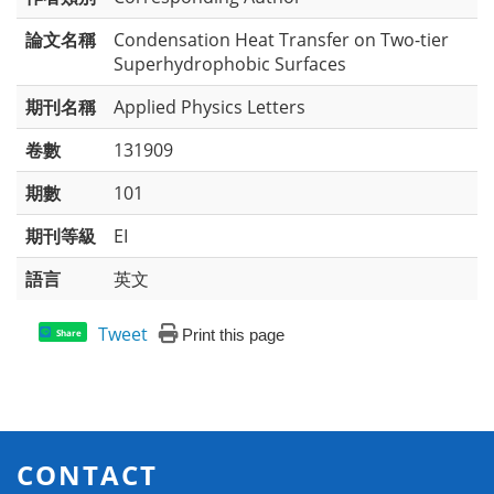
論文名稱
Condensation Heat Transfer on Two-tier
Superhydrophobic Surfaces
期刊名稱
Applied Physics Letters
卷數
131909
期數
101
期刊等級
EI
語言
英文
Tweet
Print this page
Share
CONTACT