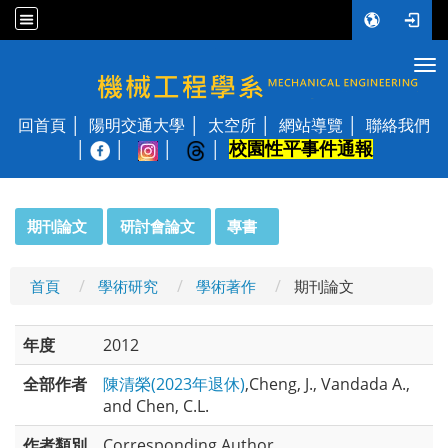
Tog
國立陽明交通大學 機械工程學系
回首頁
陽明交通大學
太空所
網站導覽
聯絡我們
校園性平事件通報
│
:::
期刊論文
研討會論文
專書
首頁
學術研究
學術著作
期刊論文
年度
2012
全部作者
陳清榮(2023年退休)
,Cheng, J., Vandada A.,
and Chen, C.L.
作者類別
Corresponding Author