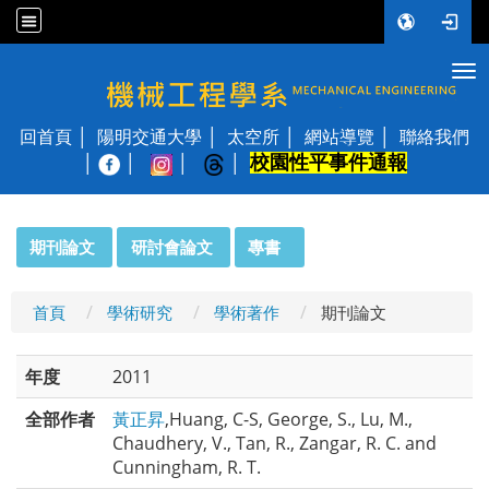
Tog
國立陽明交通大學 機械工程學系
回首頁
陽明交通大學
太空所
網站導覽
聯絡我們
校園性平事件通報
│
:::
期刊論文
研討會論文
專書
首頁
學術研究
學術著作
期刊論文
年度
2011
全部作者
黃正昇
,Huang, C-S, George, S., Lu, M.,
Chaudhery, V., Tan, R., Zangar, R. C. and
Cunningham, R. T.