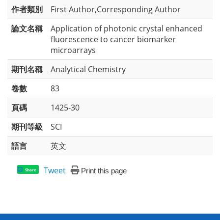
作者類別
First Author,Corresponding Author
論文名稱
Application of photonic crystal enhanced
fluorescence to cancer biomarker
microarrays
期刊名稱
Analytical Chemistry
卷數
83
頁碼
1425-30
期刊等級
SCI
語言
英文
Tweet
Print this page
Share