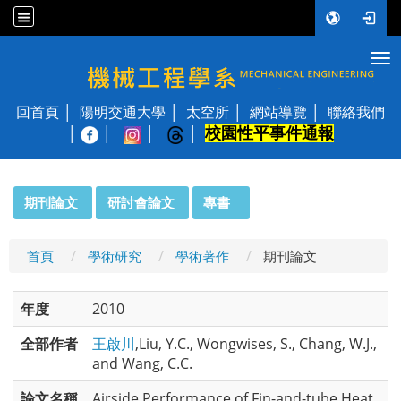
Tog
國立陽明交通大學 機械工程學系
回首頁
陽明交通大學
太空所
網站導覽
聯絡我們
校園性平事件通報
│
:::
期刊論文
研討會論文
專書
首頁
學術研究
學術著作
期刊論文
年度
2010
全部作者
王啟川
,Liu, Y.C., Wongwises, S., Chang, W.J.,
and Wang, C.C.
論文名稱
Airside Performance of Fin-and-tube Heat