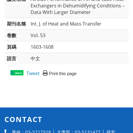
Exchangers in Dehumidifying Conditions –
Data With Larger Diameter
期刊名稱
Int. J. of Heat and Mass Transfer
卷數
Vol. 53
頁碼
1603-1608
語言
中文
Tweet
Print this page
Share
CONTACT
專線：03-5727928 │ 大學部：03-5131477 │ 研究