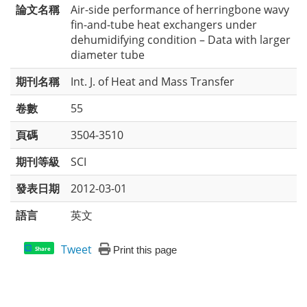
論文名稱
Air-side performance of herringbone wavy
fin-and-tube heat exchangers under
dehumidifying condition – Data with larger
diameter tube
期刊名稱
Int. J. of Heat and Mass Transfer
卷數
55
頁碼
3504-3510
期刊等級
SCI
發表日期
2012-03-01
語言
英文
Tweet
Print this page
Share