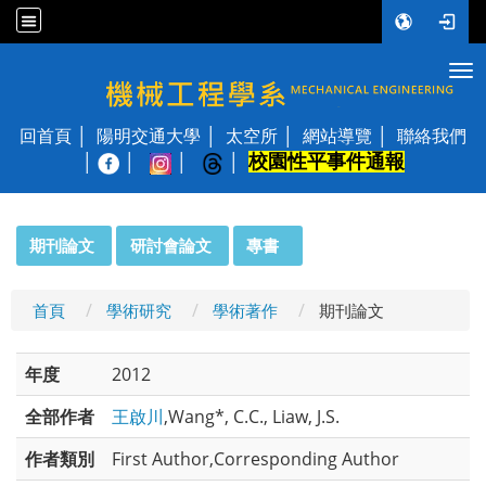
Tog
國立陽明交通大學 機械工程學系
回首頁
陽明交通大學
太空所
網站導覽
聯絡我們
校園性平事件通報
│
:::
期刊論文
研討會論文
專書
首頁
學術研究
學術著作
期刊論文
年度
2012
全部作者
王啟川
,Wang*, C.C., Liaw, J.S.
作者類別
First Author,Corresponding Author