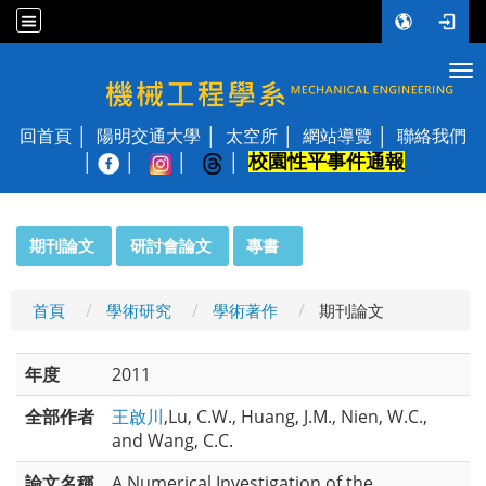
Tog
國立陽明交通大學 機械工程學系
回首頁
陽明交通大學
太空所
網站導覽
聯絡我們
校園性平事件通報
│
:::
期刊論文
研討會論文
專書
首頁
學術研究
學術著作
期刊論文
年度
2011
全部作者
王啟川
,Lu, C.W., Huang, J.M., Nien, W.C.,
and Wang, C.C.
論文名稱
A Numerical Investigation of the