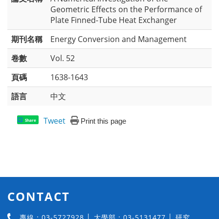
Geometric Effects on the Performance of
Plate Finned-Tube Heat Exchanger
期刊名稱
Energy Conversion and Management
卷數
Vol. 52
頁碼
1638-1643
語言
中文
Tweet
Print this page
Share
CONTACT
專線：03-5727928 │ 大學部：03-5131477 │ 研究