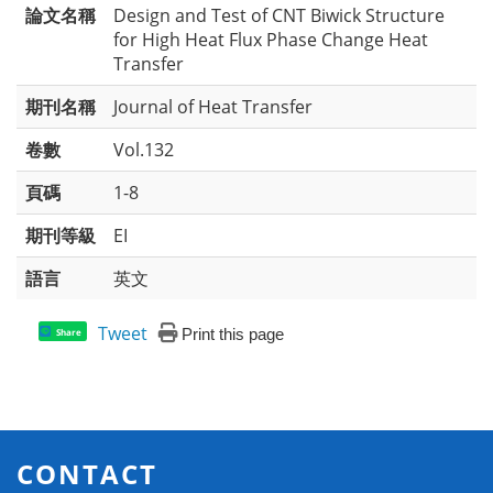
論文名稱
Design and Test of CNT Biwick Structure
for High Heat Flux Phase Change Heat
Transfer
期刊名稱
Journal of Heat Transfer
卷數
Vol.132
頁碼
1-8
期刊等級
EI
語言
英文
Tweet
Print this page
Share
CONTACT