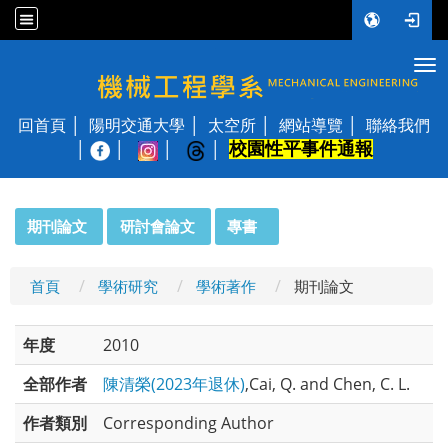
Tog
國立陽明交通大學 機械工程學系
回首頁
陽明交通大學
太空所
網站導覽
聯絡我們
校園性平事件通報
│
:::
期刊論文
研討會論文
專書
首頁
學術研究
學術著作
期刊論文
年度
2010
全部作者
陳清榮(2023年退休)
,Cai, Q. and Chen, C. L.
作者類別
Corresponding Author