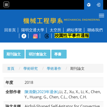
Tog
國立陽明交通大學 機械工程學系
回首頁
陽明交通大學
太空所
網站導覽
聯絡我們
校園性平事件通報
│
:::
期刊論文
研討會論文
專書
首頁
學術研究
學術著作
期刊論文
年度
2018
全部作者
陳清榮(2023年退休)
,Li, Z., Xu, X., Li, K., Chen,
Y., Huang, G., Chen, C.L., Chen, C.H.
論文名稱
Airfoil-Shaped Self-Agitator for Convective