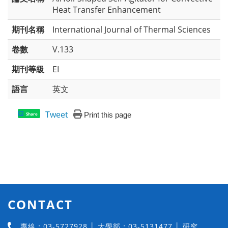
Heat Transfer Enhancement
期刊名稱
International Journal of Thermal Sciences
卷數
V.133
期刊等級
EI
語言
英文
Tweet
Print this page
Share
CONTACT
專線：03-5727928 │ 大學部：03-5131477 │ 研究