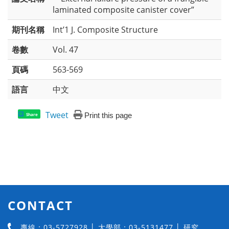
laminated composite canister cover”
期刊名稱
Int’1 J. Composite Structure
卷數
Vol. 47
頁碼
563-569
語言
中文
Tweet
Print this page
Share
CONTACT
專線：03-5727928 │ 大學部：03-5131477 │ 研究