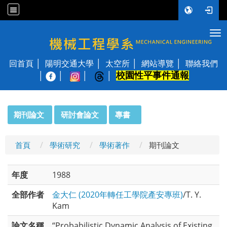
Tog
國立陽明交通大學 機械工程學系
回首頁
陽明交通大學
太空所
網站導覽
聯絡我們
校園性平事件通報
│
:::
期刊論文
研討會論文
專書
首頁
學術研究
學術著作
期刊論文
年度
1988
全部作者
金大仁 (2020年轉任工學院產安專班)
/T. Y.
Kam
論文名稱
“Probabilistic Dynamic Analysis of Existing