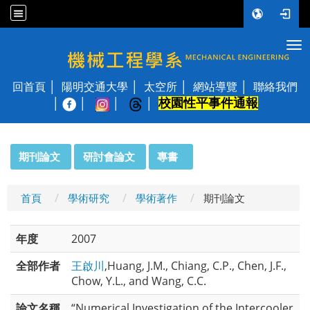
Tog
國立陽明交通大學 機械工程學系
回首頁
陽明交通大學
太空所
網站導覽
聯絡我們
校園性平事件通報
│
:::
期刊論文
研討會論文
專書
首頁
學術研究
學術著作
期刊論文
年度
2007
全部作者
王啟川
,Huang, J.M., Chiang, C.P., Chen, J.F.,
Chow, Y.L., and Wang, C.C.
論文名稱
“Numerical Investigation of the Intercooler