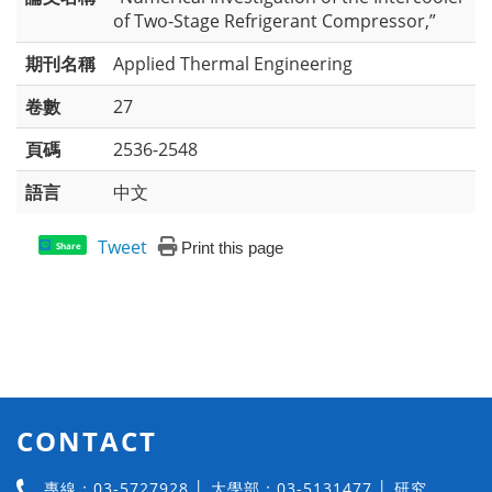
of Two-Stage Refrigerant Compressor,”
期刊名稱
Applied Thermal Engineering
卷數
27
頁碼
2536-2548
語言
中文
Tweet
Print this page
Share
CONTACT
專線：03-5727928 │ 大學部：03-5131477 │ 研究