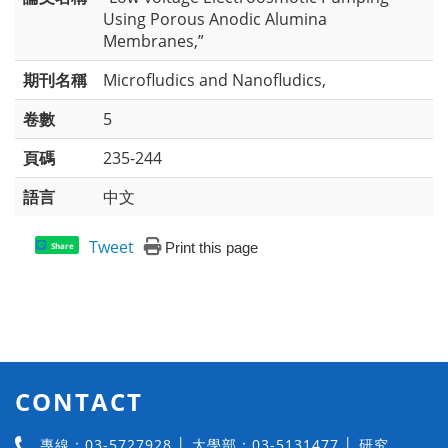
Using Porous Anodic Alumina
Membranes,”
期刊名稱
Microfludics and Nanofludics,
卷數
5
頁碼
235-244
語言
中文
Tweet
Print this page
Share
CONTACT
專線：03-5727928 │ 大學部：03-5131477 │ 研究