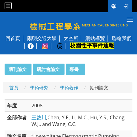
Tog
國立陽明交通大學 機械工程學系
回首頁
陽明交通大學
太空所
網站導覽
聯絡我們
校園性平事件通報
│
:::
期刊論文
研討會論文
專書
首頁
學術研究
學術著作
期刊論文
年度
2008
全部作者
王啟川
,Chen, Y.F., Li, M.C., Hu, Y.S., Chang,
W.J., and Wang, C.C.
論文名稱
“Low-voltage Electroosmotic Pumping