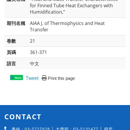
for Finned Tube Heat Exchangers with
Humidification,”
期刊名稱
AIAA J. of Thermophysics and Heat
Transfer
卷數
21
頁碼
361-371
語言
中文
Tweet
Print this page
Share
CONTACT
專線：03-5727928 │ 大學部：03-5131477 │ 研究