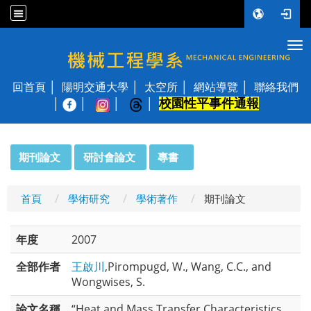
Tog
國立陽明交通大學 機械工程學系
回首頁
陽明交通大學
太空所
網站導覽
聯絡我們
校園性平事件通報
│
:::
期刊論文
研討會論文
專書
首頁
學術研究
學術著作
期刊論文
年度
2007
全部作者
王啟川
,Pirompugd, W., Wang, C.C., and
Wongwises, S.
論文名稱
“Heat and Mass Transfer Characteristics