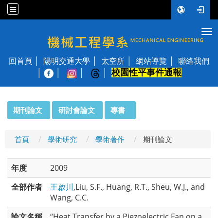
Tog
國立陽明交通大學 機械工程學系
回首頁
陽明交通大學
太空所
網站導覽
聯絡我們
校園性平事件通報
│
:::
期刊論文
研討會論文
專書
首頁
學術研究
學術著作
期刊論文
年度
2009
全部作者
王啟川
,Liu, S.F., Huang, R.T., Sheu, W.J., and
Wang, C.C.
論文名稱
“Heat Transfer by a Piezoelectric Fan on a