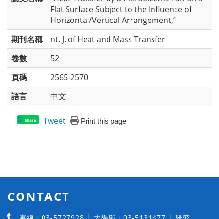
Flat Surface Subject to the Influence of
Horizontal/Vertical Arrangement,”
期刊名稱
nt. J. of Heat and Mass Transfer
卷數
52
頁碼
2565-2570
語言
中文
Tweet
Print this page
Share
CONTACT
專線：03-5727928 │ 大學部：03-5131477 │ 研究