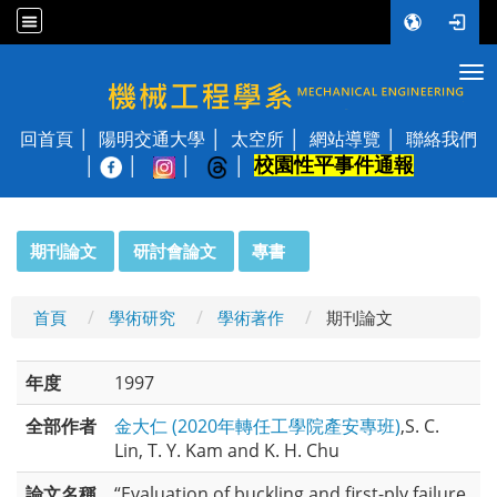
Tog
國立陽明交通大學 機械工程學系
回首頁
陽明交通大學
太空所
網站導覽
聯絡我們
校園性平事件通報
│
:::
期刊論文
研討會論文
專書
首頁
學術研究
學術著作
期刊論文
年度
1997
全部作者
金大仁 (2020年轉任工學院產安專班)
,S. C.
Lin, T. Y. Kam and K. H. Chu
論文名稱
“Evaluation of buckling and first-ply failure