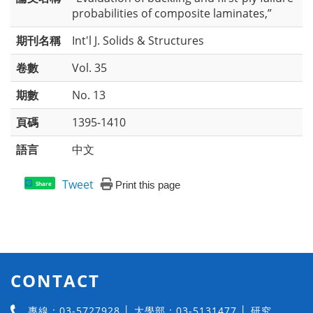
probabilities of composite laminates,”
期刊名稱
Int'l J. Solids & Structures
卷數
Vol. 35
期數
No. 13
頁碼
1395-1410
語言
中文
Tweet
Print this page
Share
CONTACT
專線：03-5727928 │ 大學部：03-5131477 │ 研究