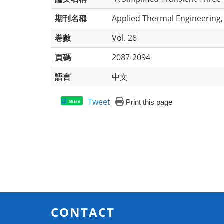
期刊名稱
Applied Thermal Engineering,
卷數
Vol. 26
頁碼
2087-2094
語言
中文
Tweet
Print this page
Share
CONTACT