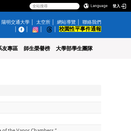
Language
登入
陽明交通大學
太空所
網站導覽
聯絡我們
校園性平事件通報
│
系友專區
師生榮譽榜
大學部學生團隊
e of the Vapor Chambers,”