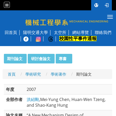
Tog
國立陽明交通大學 機械工程學系
回首頁
陽明交通大學
太空所
網站導覽
聯絡我們
校園性平事件通報
│
:::
期刊論文
研討會論文
專書
首頁
學術研究
學術著作
期刊論文
年度
2007
全部作者
洪紹剛
,Mei-Yung Chen, Huan-Wen Tzeng,
and Shao-Kang Hung
論文名稱
“A New Mechanism Design of