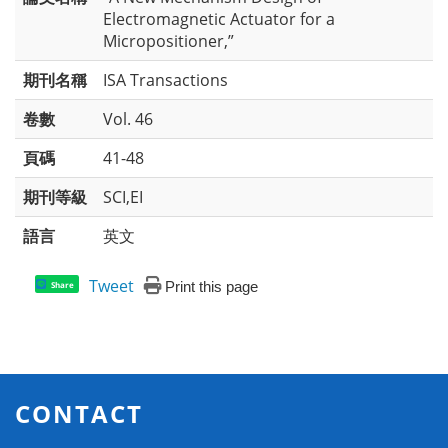
Electromagnetic Actuator for a
Micropositioner,”
期刊名稱
ISA Transactions
卷數
Vol. 46
頁碼
41-48
期刊等級
SCI,EI
語言
英文
Tweet
Print this page
Share
CONTACT