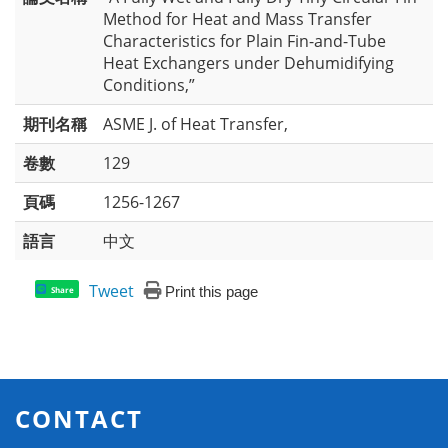
Method for Heat and Mass Transfer
Characteristics for Plain Fin-and-Tube
Heat Exchangers under Dehumidifying
Conditions,”
期刊名稱
ASME J. of Heat Transfer,
卷數
129
頁碼
1256-1267
語言
中文
Tweet
Print this page
Share
CONTACT