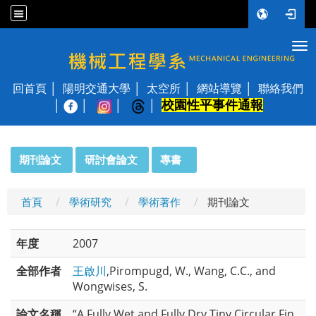
Tog
國立陽明交通大學 機械工程學系
回首頁
陽明交通大學
太空所
網站導覽
聯絡我們
校園性平事件通報
│
:::
期刊論文
研討會論文
專書
首頁
學術研究
學術著作
期刊論文
年度
2007
全部作者
王啟川
,Pirompugd, W., Wang, C.C., and
Wongwises, S.
論文名稱
“A Fully Wet and Fully Dry Tiny Circular Fin