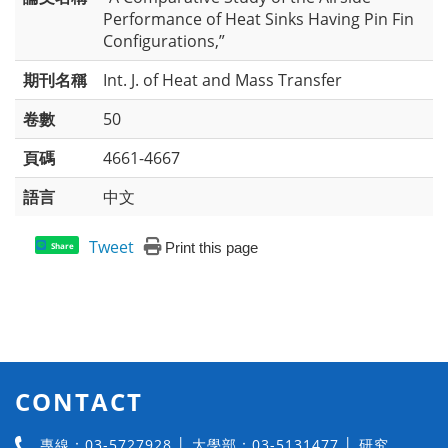
Performance of Heat Sinks Having Pin Fin
Configurations,”
期刊名稱
Int. J. of Heat and Mass Transfer
卷數
50
頁碼
4661-4667
語言
中文
Tweet
Print this page
Share
CONTACT
專線：03-5727928 │ 大學部：03-5131477 │ 研究