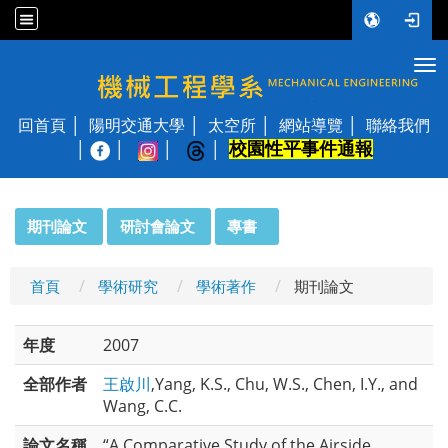
Tog
國立陽明交通大學 機械工程學系
回首頁
陽明交通大學
太空所
網站導覽
聯絡我們
校園性平事件通報
│
:::
期刊論文
研討會論文
專書
首頁
學術研究
學術著作
期刊論文
年度
2007
全部作者
王啟川
,Yang, K.S., Chu, W.S., Chen, I.Y., and
Wang, C.C.
論文名稱
“A Comparative Study of the Airside