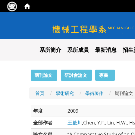
國立陽明交通大學 機械工程
系所簡介
系所成員
最新消息
招生
:::
期刊論文
研討會論文
專書
首頁
學術研究
學術著作
期刊論文
年度
2009
全部作者
王啟川
,Chen, Y.F., Lin, H.W., H
論文名稱
“A Comparative Study of an Op