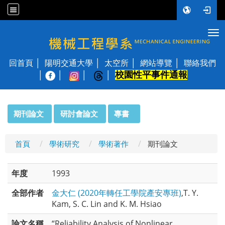
Tog
國立陽明交通大學 機械工程學系
回首頁
陽明交通大學
太空所
網站導覽
聯絡我們
校園性平事件通報
│
:::
期刊論文
研討會論文
專書
首頁
學術研究
學術著作
期刊論文
年度
1993
全部作者
金大仁 (2020年轉任工學院產安專班)
,T. Y.
Kam, S. C. Lin and K. M. Hsiao
論文名稱
“Reliability Analysis of Nonlinear