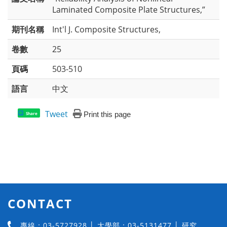
Laminated Composite Plate Structures,”
期刊名稱
Int'l J. Composite Structures,
卷數
25
頁碼
503-510
語言
中文
Tweet
Print this page
Share
CONTACT
專線：03-5727928 │ 大學部：03-5131477 │ 研究