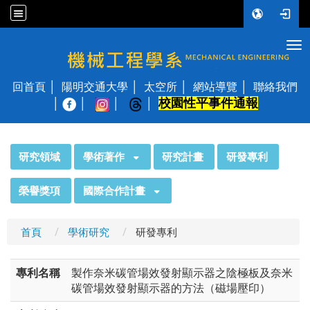
Tog
國立陽明交通大學 機械工程學系
回首頁
陽明交通大學
太空所
網站導覽
聯絡我們
校園性平事件通報
│
:::
研究領域
學術著作
研究計畫
研發專利
榮譽獎項
國際合作計畫
首頁
學術研究
研發專利
專利名稱
製作奈米碳管場效發射顯示器之陰極板及奈米
碳管場效發射顯示器的方法（磁場壓印）