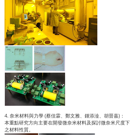
4.
(
)
奈米材料與力學
蔡佳霖、鄭文雅、鍾添淦、胡晉嘉
：
本重點研究方向主要在開發微奈米材料及探討微奈米尺度下
之材料性質。