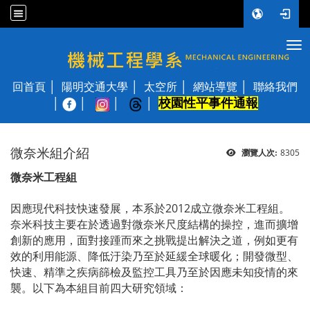
Tog
國立陽明交通大學 機械工程學系
回首頁
陽明交通大學
太空所
網站導覽
聯絡我們
校園性平事件通報
│
微奈米組介紹
8305
瀏覽人次:
微奈米工程組
2012
因應現代科技快速發展，本系於
成立微奈米工程組。
奈米科技主要在於透過對微奈米尺度結構的操控，進而擴增
創新的應用，面對接踵而來之挑戰提出解決之道，例如更有
效的利用能源、降低汙染乃至於延緩全球暖化；開發微型、
快速、精準之疾病篩檢及監控工具乃至於因應未知疫情的來
襲。以下為本組目前四大研究領域：