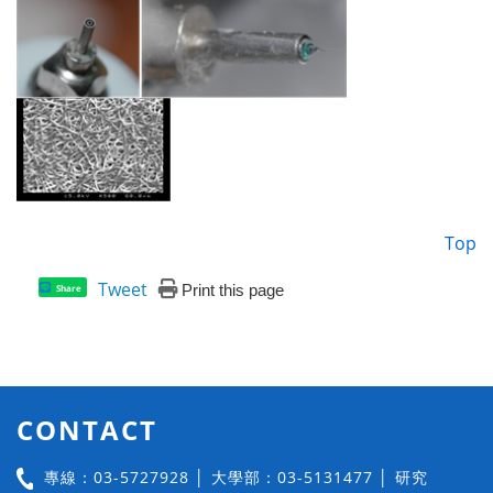
Top
Tweet
Print this page
Share
CONTACT
專線：03-5727928 │ 大學部：03-5131477 │ 研究