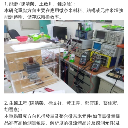
1.
(
)
能源
陳清榮、王啟川、鍾添淦
：
本研究重點方向主要在應用微奈米材料、結構或元件來增強
能源傳輸、儲存或轉換效率。
2.
(
生醫工程
陳清榮、徐文祥、黃正昇、鄭雲謙、蔡佳宏、
)
胡晉嘉
：
本重點研究方向包括發展及整合微奈米元件
如僅需微量樣
(
品卻有高檢測靈敏度、解析度的微流體晶片及感測元件
及
)