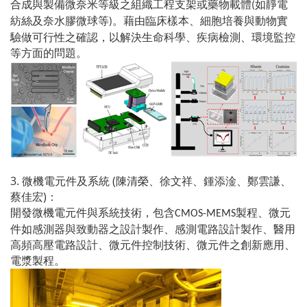
合成與製備微奈米等級之組織工程支架或藥物載體
如靜電
(
紡絲及奈水膠微球等
。藉由臨床樣本、細胞培養與動物實
)
驗做可行性之確認，以解決生命科學、疾病檢測、環境監控
等方面的問題。
3.
(
微機電元件及系統
陳清榮、徐文祥、鍾添淦、鄭雲謙、
)
蔡佳宏
：
開發微機電元件與系統技術，包含
製程、微元
CMOS-MEMS
件如感測器與致動器之設計製作、感測電路設計製作、醫用
高頻高壓電路設計、微元件控制技術、微元件之創新應用、
電漿製程。