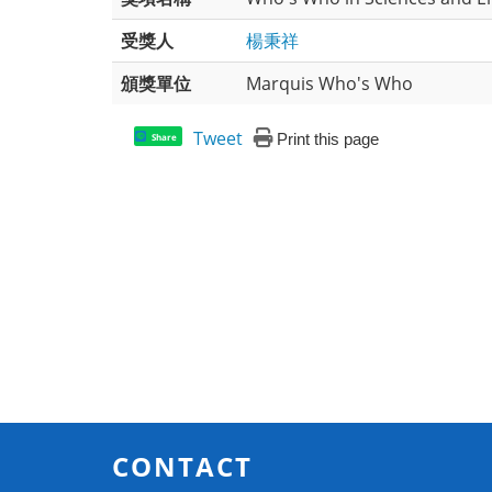
受獎人
楊秉祥
頒獎單位
Marquis Who's Who
Tweet
Print this page
Share
CONTACT