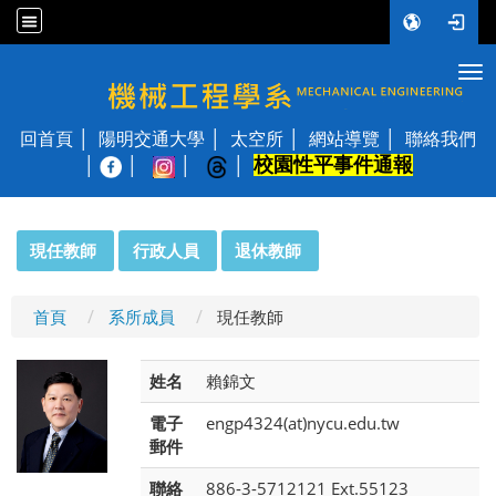
Tog
國立陽明交通大學 機械工程學系
回首頁
陽明交通大學
太空所
網站導覽
聯絡我們
校園性平事件通報
│
:::
現任教師
行政人員
退休教師
首頁
系所成員
現任教師
姓名
賴錦文
電子
engp4324(at)nycu.edu.tw
郵件
聯絡
886-3-5712121 Ext.55123