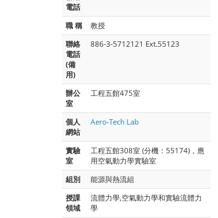
電話
職 稱
教授
聯絡
886-3-5712121 Ext.55123
電話
(備
用)
辦公
工程五館475室
室
個人
Aero-Tech Lab
網站
實驗
工程五館308室 (分機：55174)，應
室
用空氣動力學實驗室
組別
能源與熱流組
授課
流體力學,空氣動力學和實驗流體力
領域
學