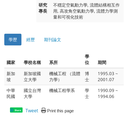
研究
不穩定空氣動力學, 流體結構相互作
專長
用, 高攻角空氣動力學, 流體力學測
量和可視化技術
學歷
經歷
期刊論文
學
國家
學校名稱
系所
位
期間
新加
新加坡國
機械工程 （流體
博
1995.03 ~
坡
立大學
力學）
士
2001.07
中華
國立台灣
機械工程學系
學
1990.09 ~
民國
大學
士
1994.06
Tweet
Print this page
Share