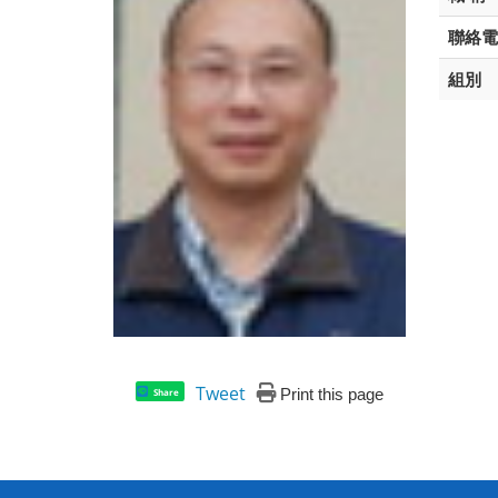
聯絡電
組別
Tweet
Print this page
Share