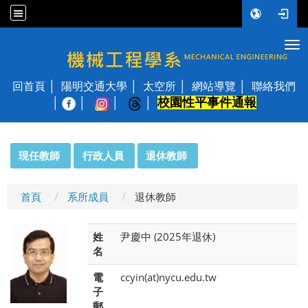
Tog
國立陽明交通大學 機械工程學系
回首頁
陽明交通大學
太空所
網站導覽
聯絡我們
校園性平事件通報
│
:::
現任教師
行政人員
退休教師
首頁
系所成員
退休教師
姓
尹慶中 (2025年退休)
名
電
ccyin(at)nycu.edu.tw
子
郵