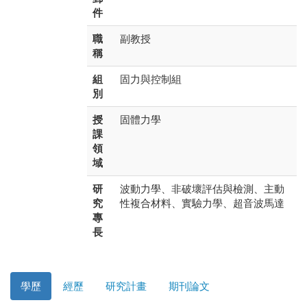
件
職
副教授
稱
組
固力與控制組
別
授
固體力學
課
領
域
研
波動力學、非破壞評估與檢測、主動
究
性複合材料、實驗力學、超音波馬達
專
長
學歷
經歷
研究計畫
期刊論文