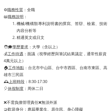
⚙
職務性質
：全職
📖
職務說明
：
機械/機構類專利說明書的撰寫、答辯、檢索、技術
內容分析等
精通英文或日文
🧑
🎓
學歷要求
：大學（含以上）
💰
工作待遇
：面議（視學經歷與筆試結果議定，通常性薪資
4萬元以上）
🏠
工作地點
：台北市中山區、台中市西區、台南市東區、高
雄市三民區
🕰
上班時段
：8:30-17:30
🎈
休假制度
：周休二日
❌
不需負擔管理責任
❌無須外派
🤝
歡迎身分：應屆畢業生、原住民、身心障礙