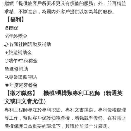
繼續『提供較客戶所要求更具有價值的服務』外，並再精益
求精、不斷進步，為國內外客戶提供以客為尊的服務。
【福利】
👮
團保
💰
年終獎金
🤹
各類社團活動及補助
✈
旅遊補助金
🌕
端午/中秋禮金
📚
進修補助
🔍
專業證照津貼
🍽
年度尾牙餐會
【徵才職務】 機械/機構類專利工程師（精通英
文或日文者尤佳）
專利工程師專注於專利挖掘、專利文書撰寫、專利侵權處理
等工作，幫助客戶保護知識產權，增強競爭優勢。在智慧財
產權保護日益重要的環境下，其職位前景十分廣闊。