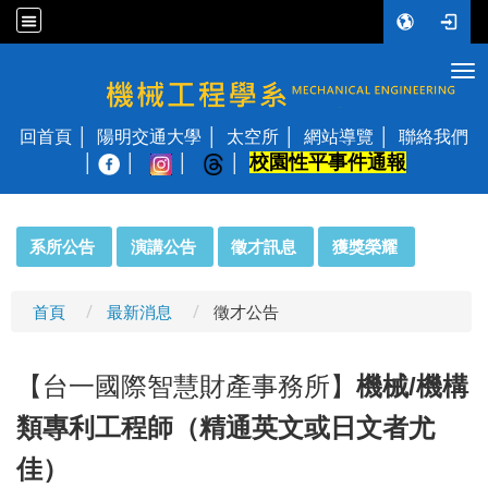
Tog
國立陽明交通大學 機械工程學系
回首頁
陽明交通大學
太空所
網站導覽
聯絡我們
校園性平事件通報
│
:::
系所公告
演講公告
徵才訊息
獲獎榮耀
首頁
最新消息
徵才公告
【台一國際智慧財產事務所】
機械/機構
類專利工程師（精通英文或日文者尤
佳）