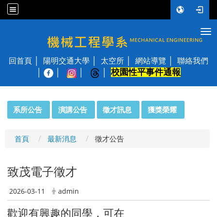
Tog
國立陽明交通大學 機械工程學系
回首頁
陽明交通大學
太空所
網站導覽
聯絡我們
校園性平事件通報
│
:::
系所公告
演講公告
徵才訊息
獲獎榮耀
首頁
最新消息
徵才公告
致茂電子徵才
2026-03-11
admin
歡迎有興趣的同學，可在