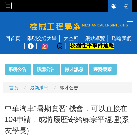
Tog
國立陽明交通大學 機械工程學系
回首頁
陽明交通大學
太空所
網站導覽
聯絡我們
校園性平事件通報
│
:::
系所公告
演講公告
徵才訊息
獲獎榮耀
首頁
最新消息
徵才公告
中華汽車"暑期實習"機會，可以直接在
104申請，或將履歷寄給蘇宗平經理(系
友學長)