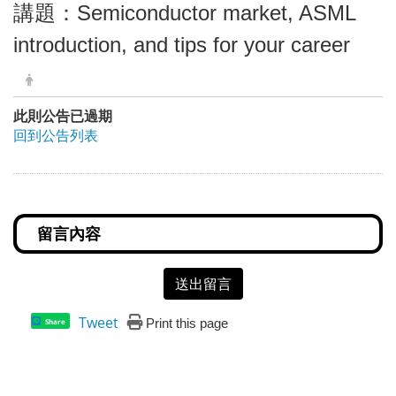
講題：Semiconductor market, ASML
introduction, and tips for your career
此則公告已過期
回到公告列表
送出留言
Tweet
Print this page
Share