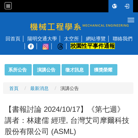
Tog
國立陽明交通大學 機械工程學系
回首頁
陽明交通大學
太空所
網站導覽
聯絡我們
校園性平事件通報
│
:::
系所公告
演講公告
徵才訊息
獲獎榮耀
首頁
最新消息
演講公告
【書報討論 2024/10/17】《第七週》
講者：林建儒 經理, 台灣艾司摩爾科技
股份有限公司 (ASML)