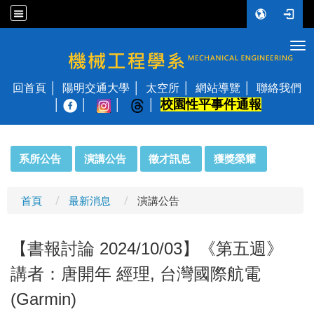
Tog
國立陽明交通大學 機械工程學系
回首頁
陽明交通大學
太空所
網站導覽
聯絡我們
校園性平事件通報
│
:::
系所公告
演講公告
徵才訊息
獲獎榮耀
首頁
最新消息
演講公告
【書報討論 2024/10/03】《第五週》
講者：唐開年 經理, 台灣國際航電
(Garmin)