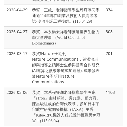
2026-04-29
374
恭賀！王啟川老師指導學生邱驛淳同學
通過114年專門職業及技術人員高等考
試-冷凍空調工程技師。(115.04.29)
2026-04-27
308
恭賀！本系楊秉祥老師獲選世界生物力
學大會理事 （World Council of
Biomechanics）
2026-03-17
恭賀!Nature子期刊
701
Nature Communications，鍾添淦老
師與指導之碩博士生參與國際合作研究
(AI運算之微奈米磁式加速器), 成果發表
於Nature子期刊Nature
Communications.
2026-03-06
1103
恭賀！本系程登湖老師指導學生團隊
「iTron」由林穎沛、吳典謀、鄭力齊、
陳昌駿組成的台灣代表隊，參加日本宇
宙航空研究開發機構（JAXA）主辦
「Kibo-RPC機器人程式設計挑戰
勇奪冠
軍！(115.03.04)