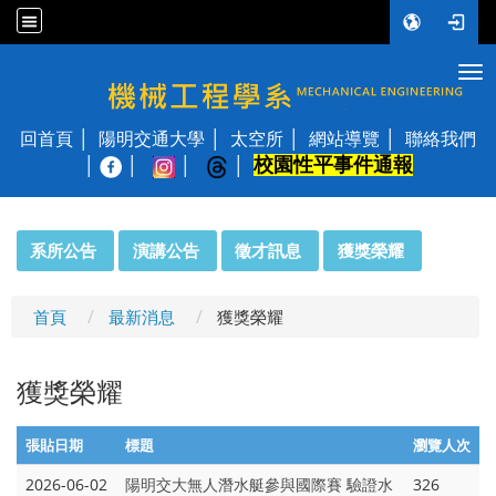
Tog
國立陽明交通大學 機械工程學系
回首頁
陽明交通大學
太空所
網站導覽
聯絡我們
校園性平事件通報
│
:::
系所公告
演講公告
徵才訊息
獲獎榮耀
首頁
最新消息
獲獎榮耀
獲獎榮耀
張貼日期
標題
瀏覽人次
2026-06-02
陽明交大無人潛水艇參與國際賽 驗證水
326