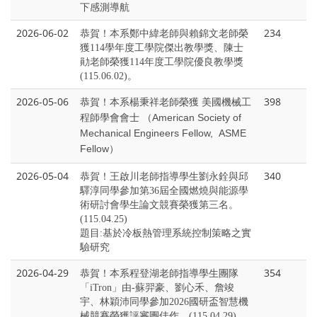
下感測導航
2026-06-02
234
恭賀！本系鄭中緯老師與賴錦文老師榮
獲114學年度工學院傑出教學獎、陳士
勛老師榮獲114年度工學院優良教學獎
(115.06.02)。
2026-05-06
398
恭賀！本系楊秉祥老師榮獲 美國機械工
程師學會會士 （American Society of
Mechanical Engineers Fellow, ASME
Fellow）
2026-05-04
340
恭賀！王啟川老師指導學生劉永銓與邱
驛淳同學參加第36屆全國燃燒與能源學
術研討會學生論文競賽榮獲第三名。
(115.04.25)
題目:基於冷板熱管理系統控制策略之實
驗研究
2026-04-29
354
恭賀！本系程登湖老師指導學生團隊
「iTron」由-蘇羿豪、劉心禾、詹竣
宇、林穎沛同學參加2026國研盃智慧機
械競賽榮獲評審團佳作。(115.04.29)