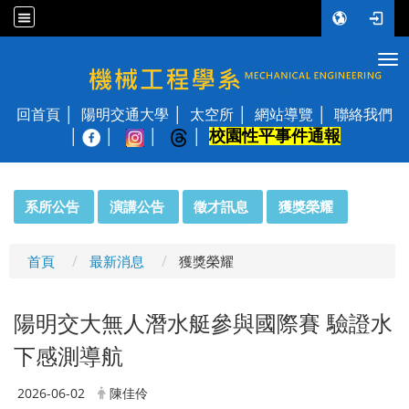
Tog
國立陽明交通大學 機械工程學系
回首頁
陽明交通大學
太空所
網站導覽
聯絡我們
校園性平事件通報
│
:::
系所公告
演講公告
徵才訊息
獲獎榮耀
首頁
最新消息
獲獎榮耀
陽明交大無人潛水艇參與國際賽 驗證水
下感測導航
2026-06-02
陳佳伶