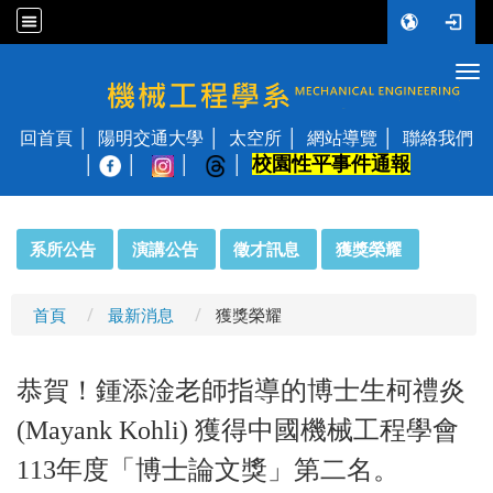
Tog
國立陽明交通大學 機械工程學系
回首頁
陽明交通大學
太空所
網站導覽
聯絡我們
校園性平事件通報
│
:::
系所公告
演講公告
徵才訊息
獲獎榮耀
首頁
最新消息
獲獎榮耀
恭賀！鍾添淦老師指導的博士生柯禮炎
(Mayank Kohli) 獲得中國機械工程學會
113年度「博士論文獎」第二名。