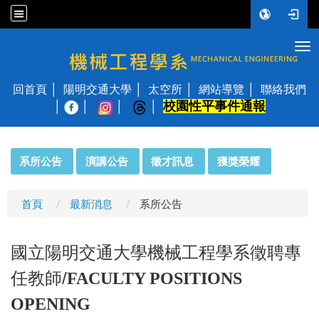
Tog
國立陽明交通大學 機械工程學系
回首頁
陽明交通大學
太空所
網站導覽
聯絡我們
校園性平事件通報
│
:::
系所公告
演講公告
徵才訊息
獲獎榮耀
首頁
最新消息
系所公告
國立陽明交通大學機械工程學系徵聘專
任教師/
FACULTY POSITIONS
OPENING